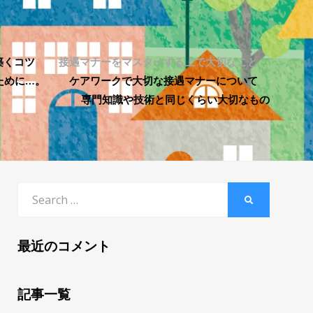
築くコツ
接遇マナーをマスターする上で大切なこと
ために…。
ケアワークで大切な接遇マナーについて
専門知識や技術と同じくらい大切なもの
Search
SEARCH
for:
最近のコメント
記事一覧